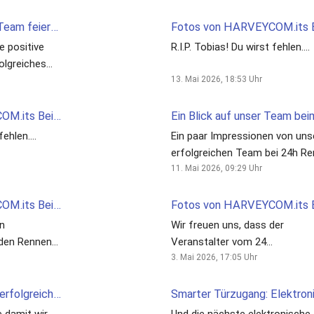
wurde und verbinden anschlie
und kann dann in die Gebäude
bei Bedarf an den passenden
unseres Kunden montiert wer
Erfolgreiches MTB-Team feiert Siege beim 24-Stunden-Rennen am Alfsee!
Ansprechpartner ohne dass di
SimonsVoss Technologies G
e positive
R.I.P. Tobias! Du wirst fehlen….
die ganzen Standardfragen im
olgreiches
wieder beantworten muss…
tunden
13. Mai 2026, 18:53
Uhr
alfsee24h
Fotos von HARVEYCOM.its Beitrag
 fehlen….
Ein paar Impressionen von uns
erfolgreichen Team bei 24h R
am Wochenende @alfsee24h
11. Mai 2026, 09:29
Uhr
#alfsee24h
Fotos von HARVEYCOM.its Beitrag
n
Wir freuen uns, dass der
Veranstalter vom 24
 Sieg in der
Stundenrennen am Alfsee uns
3. Mai 2026, 17:05
Uhr
lfsee24h
Team so toll präsentiert! Da fäl
es uns sehr leicht unsere Fahr
Volltanken für einen erfolgreichen Montag! 🌞
unterstützen 👍 @alfsee24h