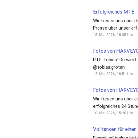
Wir freuen uns über di
Presse über unser erf
MTB Team beim 24 S
18. Mai 2026, 18:35
Uhr
Rennen am Alfsee! @
R.I.P. Tobias! Du wirst
@tobias.groten
13. Mai 2026, 18:51
Uhr
Wir freuen uns über ei
erfolgreiches 24 Stunden Rennen
am Alfsee u.a. Mit dem
10. Mai 2026, 15:20
Uhr
Firmenwertung 💪 @a