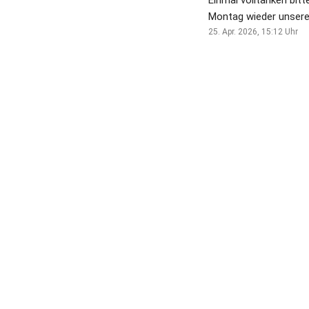
Einmal volltanken bitt
Montag wieder unser
besuchen können! 🌞
25. Apr. 2026, 15:12
Uhr