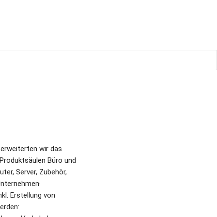
rweiterten wir das 
Produktsäulen Büro und 
r, Server, Zubehör, 
Unternehmen· 
l. Erstellung von 
rden: 